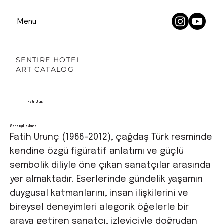
Menu
SENTIRE HOTEL
ART CATALOG
Fatih Urunç
Sanatçı Hakkında
Fatih Urunç (1966-2012), çağdaş Türk resminde
kendine özgü figüratif anlatımı ve güçlü
sembolik diliyle öne çıkan sanatçılar arasında
yer almaktadır. Eserlerinde gündelik yaşamın
duygusal katmanlarını, insan ilişkilerini ve
bireysel deneyimleri alegorik öğelerle bir
araya getiren sanatçı, izleyiciyle doğrudan