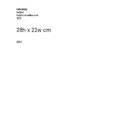
FATIH URUNÇ
Untitled
Kağıt üzeri akrilik pastel
2011
28h x 22w cm
500 €