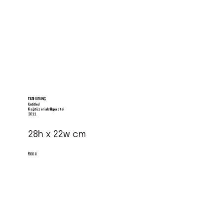
FATIH URUNÇ
Untitled
Kağıt üzeri akrilik pastel
2011
28h x 22w cm
500 €