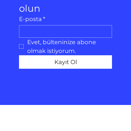
olun
E-posta
*
Evet, bülteninize abone 
olmak istiyorum.
Kayıt Ol