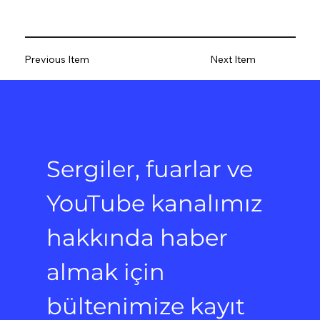
Previous Item
Next Item
Sergiler, fuarlar ve 
YouTube kanalımız 
hakkında haber 
almak için 
bültenimize kayıt 