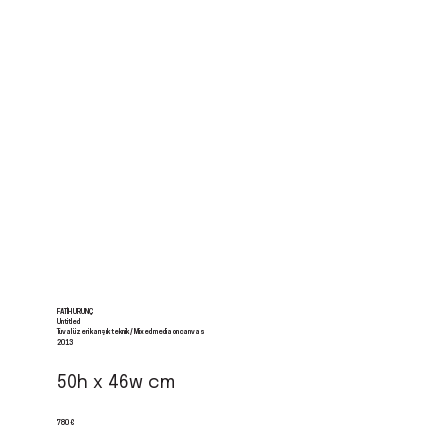
FATIH URUNÇ
Untitled
Tuval üzeri karışık teknik / Mixed media on canvas
2013
50h x 46w cm
780 €