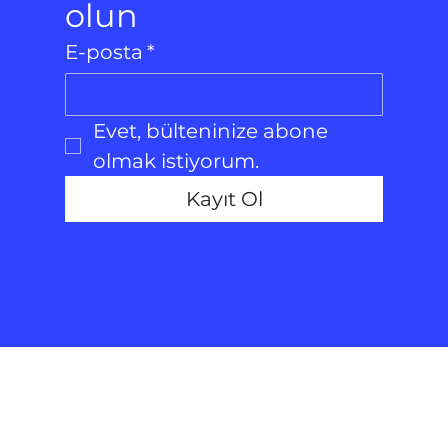
olun
E-posta
*
Evet, bülteninize abone 
olmak istiyorum.
Kayıt Ol