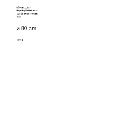
GÜNNUR ULUSOY
Hapsoluş/Pink Dreams 2
Tuval üzeri karışık teknik
2023
⌀ 80 cm
1200 €