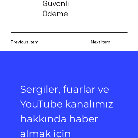
Güvenli
Ödeme
Previous Item
Next Item
Sergiler, fuarlar ve 
YouTube kanalımız 
hakkında haber 
almak için 