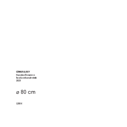
GÜNNUR ULUSOY
Hapsoluş/Deepness
Tuval üzeri karışık teknik
2023
⌀ 80 cm
1200 €