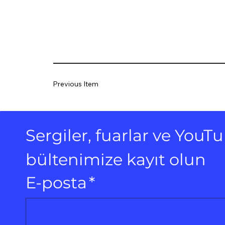
Previous Item
Sergiler, fuarlar ve You
bültenimize kayıt olun
E-posta
*