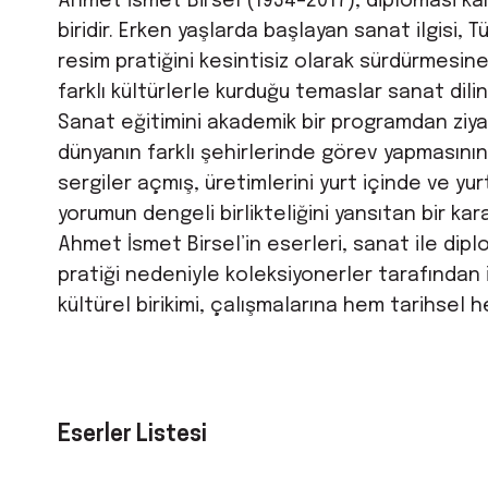
Ahmet İsmet Birsel (1934–2017), diplomasi kar
biridir. Erken yaşlarda başlayan sanat ilgisi, 
resim pratiğini kesintisiz olarak sürdürmesine
farklı kültürlerle kurduğu temaslar sanat dilin
Sanat eğitimini akademik bir programdan ziyad
dünyanın farklı şehirlerinde görev yapmasının s
sergiler açmış, üretimlerini yurt içinde ve yur
yorumun dengeli birlikteliğini yansıtan bir kar
Ahmet İsmet Birsel’in eserleri, sanat ile dipl
pratiği nedeniyle koleksiyonerler tarafından il
kültürel birikimi, çalışmalarına hem tarihsel
Eserler Listesi