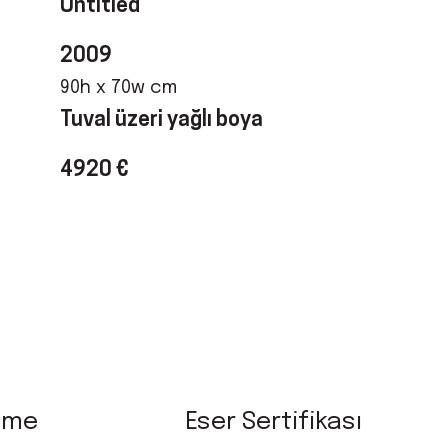
Untitled
2009
90h x 70w cm
Tuval üzeri yağlı boya
4920 €
eme
Eser Sertifikası