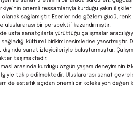
iyeri ile sanat üretimini bir arada sürdüren, çağdaş
Türkiye’nin önemli ressamlarıyla kurduğu yakın ilişki
 olanak sağlamıştır. Eserlerinde gözlem gücü, renk du
e uluslararası bir perspektif kazandırmıştır.
e usta sanatçılarla yürüttüğü çalışmalar aracılığıyla
ağladığı kültürel birikimi resimlerine yansıtmıştır. D
t dışında sanat izleyicileriyle buluşturmuştur. Çalışma
akter taşımaktadır.
omasi arasında kurduğu özgün yaşam deneyiminin izler
giyle takip edilmektedir. Uluslararası sanat çevreler
 hem de estetik açıdan önemli bir koleksiyon değeri 