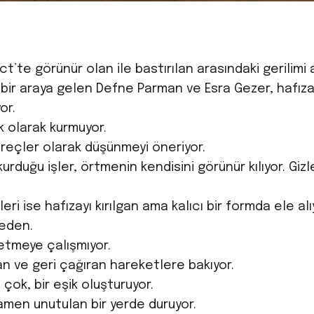
ect’te görünür olan ile bastırılan arasındaki gerilimi
ir araya gelen Defne Parman ve Esra Gezer, hafızayı 
or.
k olarak kurmuyor.
 süreçler olarak düşünmeyi öneriyor.
duğu işler, örtmenin kendisini görünür kılıyor. Gizl
eri ise hafızayı kırılgan ama kalıcı bir formda ele al
meden.
 etmeye çalışmıyor.
n ve geri çağıran hareketlere bakıyor.
çok, bir eşik oluşturuyor.
men unutulan bir yerde duruyor.