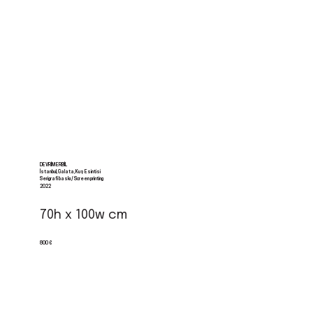
DEVRIM ERBIL
İstanbul, Galata, Kuş Esintisi
Serigrafi baskı / Screen printing
2022
70h x 100w cm
800 €