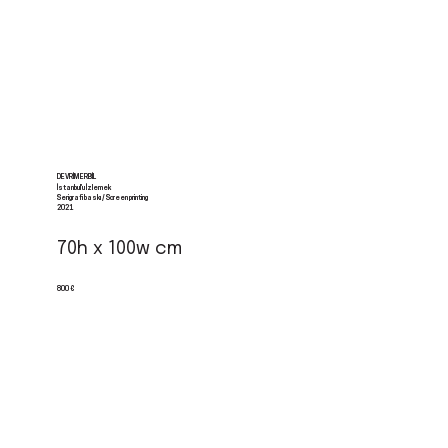
DEVRIM ERBIL
İstanbul’u İzlemek
Serigrafi baskı / Screen printing
2021
70h x 100w cm
800 €