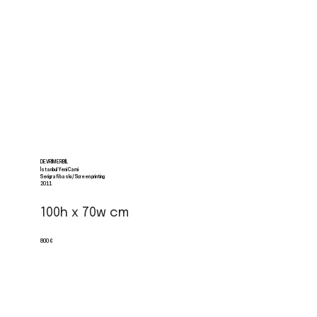
DEVRIM ERBIL
İstanbul Yeni Cami
Serigrafi baskı / Screen printing
2011
100h x 70w cm
800 €