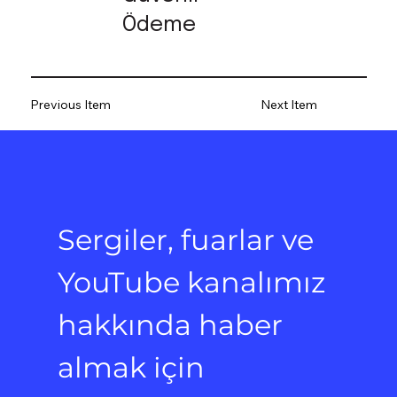
Ödeme
Previous Item
Next Item
Sergiler, fuarlar ve 
YouTube kanalımız 
hakkında haber 
almak için 