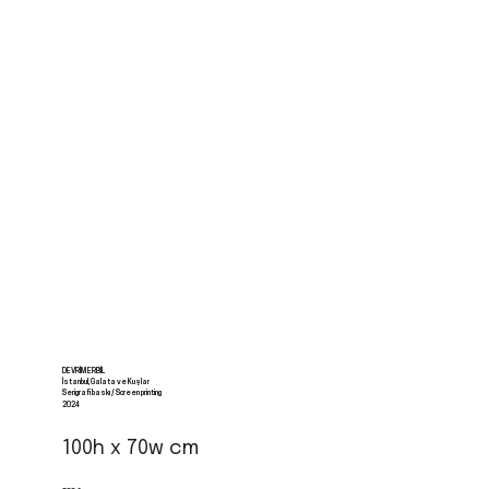
DEVRIM ERBIL
İstanbul, Galata ve Kuşlar
Serigrafi baskı / Screen printing
2024
100h x 70w cm