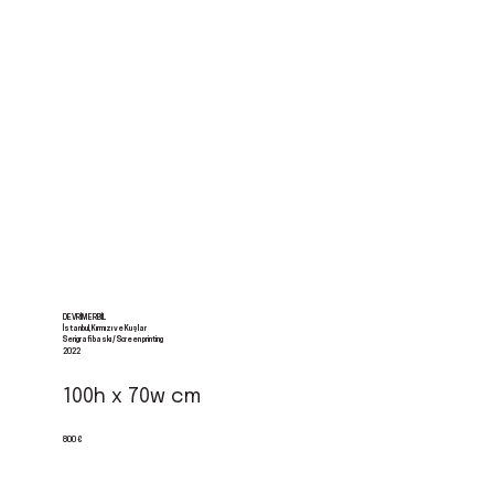
DEVRIM ERBIL
İstanbul, Kırmızı ve Kuşlar
Serigrafi baskı / Screen printing
2022
100h x 70w cm
800 €