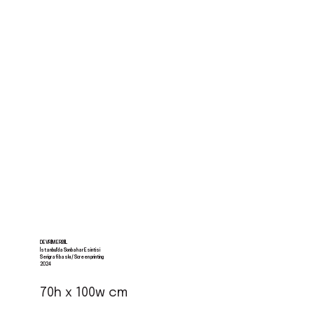
DEVRIM ERBIL
İstanbul’da Sonbahar Esintisi
Serigrafi baskı / Screen printing
2024
70h x 100w cm