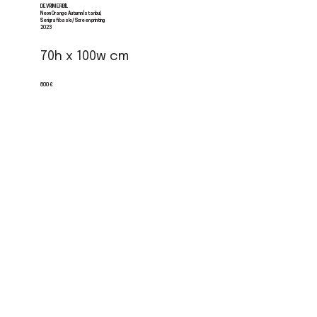
DEVRIM ERBIL
Neon Orange Autumn İstanbul,
Serigrafi baskı / Screen printing
2023
70h x 100w cm
800 €