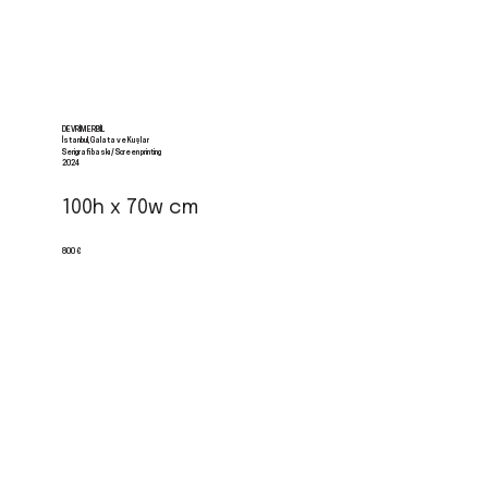
DEVRIM ERBIL
İstanbul, Galata ve Kuşlar
Serigrafi baskı / Screen printing
2024
100h x 70w cm
800 €