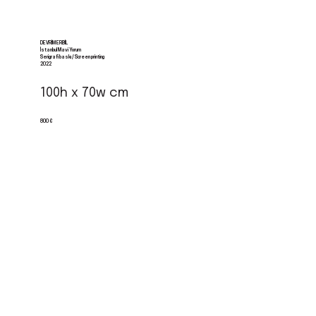
DEVRIM ERBIL
İstanbul Mavi Yorum
Serigrafi baskı / Screen printing
2022
100h x 70w cm
800 €