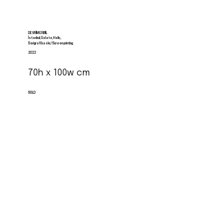
DEVRIM ERBIL
İstanbul, Galata, Haliç,
Serigrafi baskı / Screen printing
2022
70h x 100w cm
SOLD