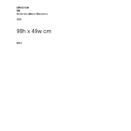
EBRU CEYLAN
Dikili
Tuval üzeri yağlı boya / Oil on canvas
2022
98h x 49w cm
500 €