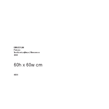
EBRU CEYLAN
Palyaço
Tuval üzeri yağlı boya / Oil on canvas
2022
60h x 60w cm
400 €