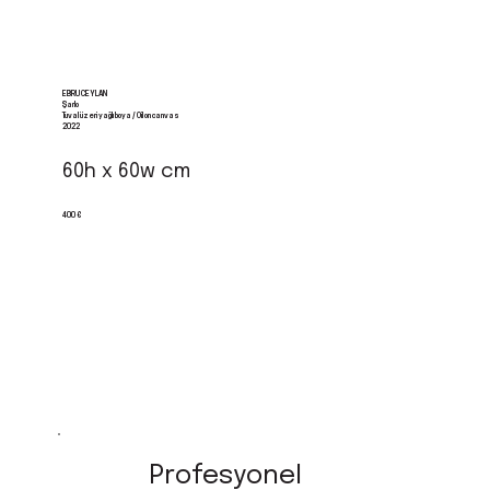
EBRU CEYLAN
Şarlo
Tuval üzeri yağlı boya / Oil on canvas
2022
60h x 60w cm
400 €
Profesyonel