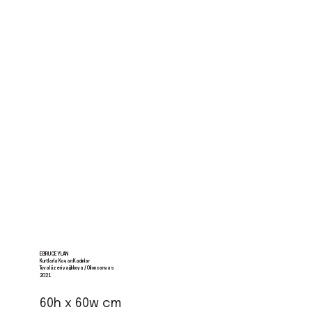
EBRU CEYLAN
Kurtlarla Koşan Kadınlar
Tuval üzeri yağlı boya / Oil on canvas
2021
60h x 60w cm