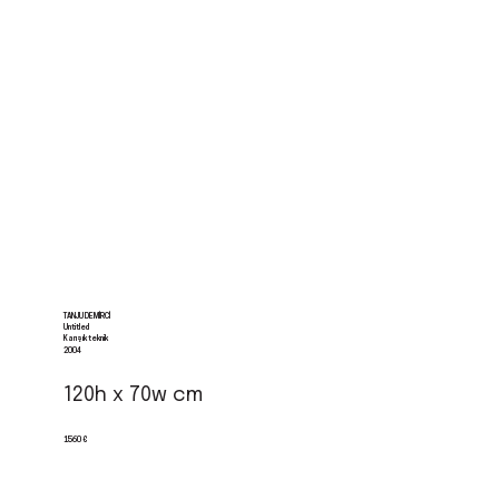
TANJU DEMIRCI
Untitled
Karışık teknik
2004
120h x 70w cm
1560 €