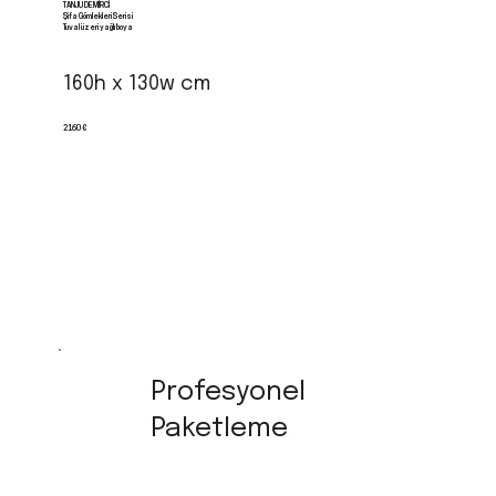
TANJU DEMIRCI
Şifa Gömlekleri Serisi
Tuval üzeri yağlı boya
160h x 130w cm
2160 €
Profesyonel
Paketleme