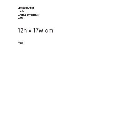
VIRGILIO PRIVITERA
Untitled
Duralit üzeri yağlı boya
2000
12h x 17w cm
600 €