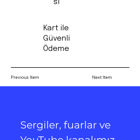
sı
Kart ile
Güvenli
Ödeme
Previous Item
Next Item
Sergiler, fuarlar ve 
YouTube kanalımız 