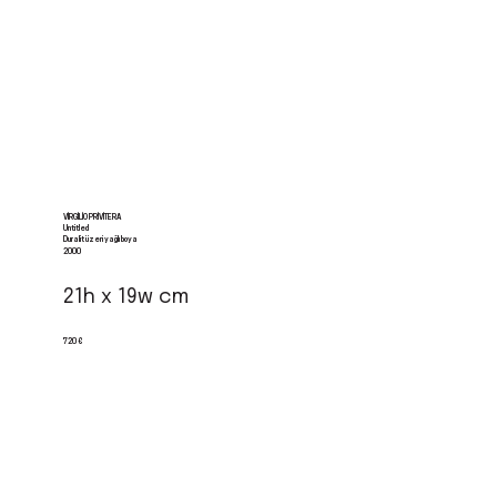
VIRGILIO PRIVITERA
Untitled
Duralit üzeri yağlı boya
2000
21h x 19w cm
720 €