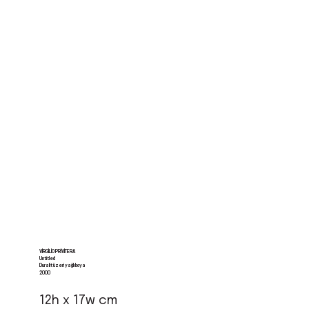
VIRGILIO PRIVITERA
Untitled
Duralit üzeri yağlı boya
2000
12h x 17w cm